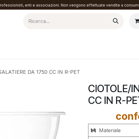
ofessionisti, enti e associazioni. Non vengono effettuate vendite a consuma
torazione
Materiali
Contattaci
SALATIERE DA 1750 CC IN R-PET
CIOTOLE/I
CC IN R-PE
conf
Materiale