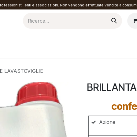
ofessionisti, enti e associazioni. Non vengono effettuate vendite a consuma
torazione
Materiali
Contattaci
E LAVASTOVIGLIE
BRILLANTA
confe
Azione