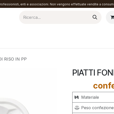
ofessionisti, enti e associazioni. Non vengono effettuate vendite a consuma
torazione
Materiali
Contattaci
I RISO IN PP
PIATTI FON
conf
Materiale
Peso confezione