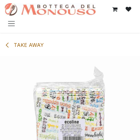
Passa al contenuto
TAKE AWAY