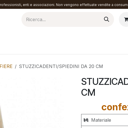
ofessionisti, enti e associazioni. Non vengono effettuate vendite a consuma
torazione
Materiali
Contattaci
FIERE
STUZZICADENTI/SPIEDINI DA 20 CM
STUZZICAD
CM
confe
Materiale