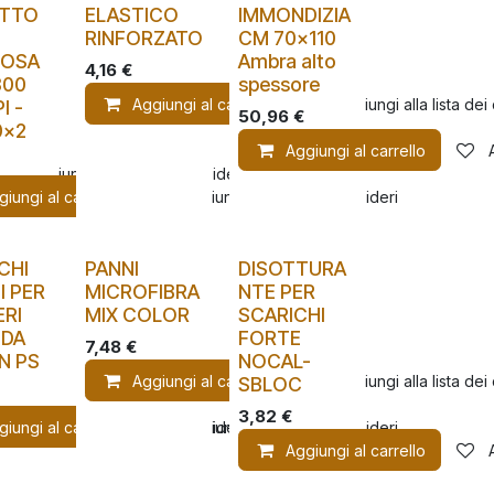
UTTO
ELASTICO
IMMONDIZIA
RINFORZATO
CM 70x110
LOSA
Ambra alto
4,16
€
800
spessore
Aggiungi al carrello
Aggiungi alla lista dei
I -
50,96
€
0x2
Aggiungi al carrello
Aggiungi alla lista dei desideri
giungi al carrello
Aggiungi alla lista dei desideri
CHI
PANNI
DISOTTURA
I PER
MICROFIBRA
NTE PER
ERI
MIX COLOR
SCARICHI
 DA
FORTE
7,48
€
IN PS
NOCAL-
Aggiungi al carrello
Aggiungi alla lista dei
SBLOC
3,82
€
giungi al carrello
Aggiungi alla lista dei desideri
Aggiungi alla lista dei desideri
Aggiungi al carrello