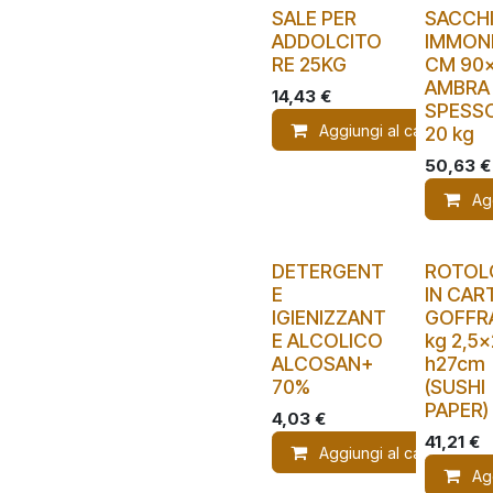
SALE PER
SACCH
ADDOLCITO
IMMOND
RE 25KG
CM 90x
AMBRA
14,43
€
SPESS
Aggiungi al carrello
20 kg
50,63
€
Ag
DETERGENT
ROTOL
E
IN CAR
IGIENIZZANT
GOFFRA
E ALCOLICO
kg 2,5x
ALCOSAN+
h27cm
70%
(SUSHI
PAPER)
4,03
€
41,21
€
Aggiungi al carrello
Ag