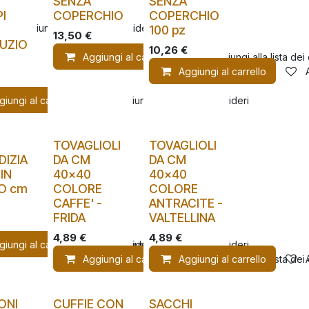
SENZA
SENZA
I
COPERCHIO
COPERCHIO
Aggiungi alla lista dei desideri
100 pz
13,50
€
UZIO
10,26
€
Aggiungi al carrello
Aggiungi alla lista dei
Aggiungi al carrello
giungi al carrello
Aggiungi alla lista dei desideri
I
TOVAGLIOLI
TOVAGLIOLI
IZIA
DA CM
DA CM
IN
40x40
40x40
O cm
COLORE
COLORE
CAFFE' -
ANTRACITE -
FRIDA
VALTELLINA
4,89
€
4,89
€
giungi al carrello
Aggiungi alla lista dei desideri
Aggiungi alla lista dei desideri
Aggiungi al carrello
Aggiungi al carrello
Aggiungi alla lista dei
ONI
CUFFIE CON
SACCHI