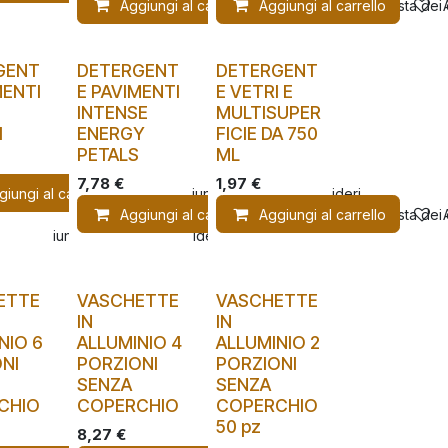
Aggiungi al carrello
Aggiungi al carrello
Aggiungi alla lista dei
GENT
DETERGENT
DETERGENT
MENTI
E PAVIMENTI
E VETRI E
INTENSE
MULTISUPER
I
ENERGY
FICIE DA 750
PETALS
ML
7,78
€
1,97
€
giungi al carrello
Aggiungi alla lista dei desideri
Aggiungi al carrello
Aggiungi al carrello
Aggiungi alla lista dei
Aggiungi alla lista dei desideri
ETTE
VASCHETTE
VASCHETTE
IN
IN
NIO 6
ALLUMINIO 4
ALLUMINIO 2
NI
PORZIONI
PORZIONI
SENZA
SENZA
CHIO
COPERCHIO
COPERCHIO
50 pz
8,27
€