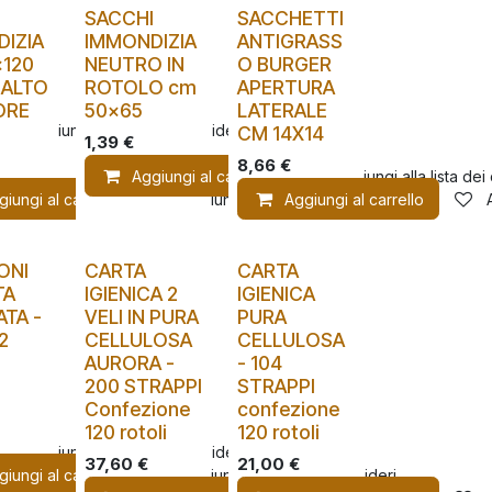
I
SACCHI
SACCHETTI
IZIA
IMMONDIZIA
ANTIGRASS
120
NEUTRO IN
O BURGER
 ALTO
ROTOLO cm
APERTURA
ORE
50x65
LATERALE
Aggiungi alla lista dei desideri
CM 14X14
1,39
€
8,66
€
Aggiungi al carrello
Aggiungi alla lista dei
giungi al carrello
Aggiungi alla lista dei desideri
Aggiungi al carrello
ONI
CARTA
CARTA
TA
IGIENICA 2
IGIENICA
TA -
VELI IN PURA
PURA
2
CELLULOSA
CELLULOSA
AURORA -
- 104
200 STRAPPI
STRAPPI
Confezione
confezione
120 rotoli
120 rotoli
Aggiungi alla lista dei desideri
37,60
€
21,00
€
giungi al carrello
Aggiungi alla lista dei desideri