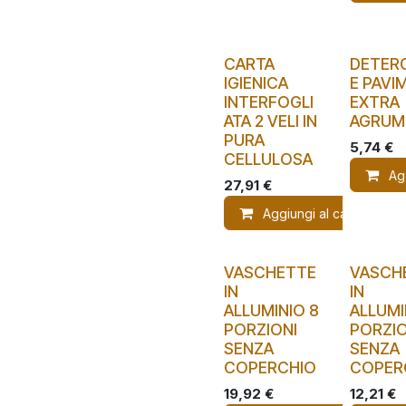
CARTA
DETER
IGIENICA
E PAVI
INTERFOGLI
EXTRA
ATA 2 VELI IN
AGRUM
PURA
5,74
€
CELLULOSA
Ag
27,91
€
Aggiungi al carrello
VASCHETTE
VASCH
IN
IN
ALLUMINIO 8
ALLUMI
PORZIONI
PORZIO
SENZA
SENZA
COPERCHIO
COPER
19,92
€
12,21
€