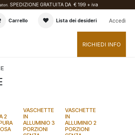
SPEDIZIONE GRATUITA DA € 199 + iva
tori.
Accedi
Carrello
Lista dei desideri
RICHIEDI INFO
NE
E
VASCHETTE
VASCHETTE
A 2
IN
IN
 PURA
ALLUMINIO 3
ALLUMINIO 2
LOSA
PORZIONI
PORZIONI