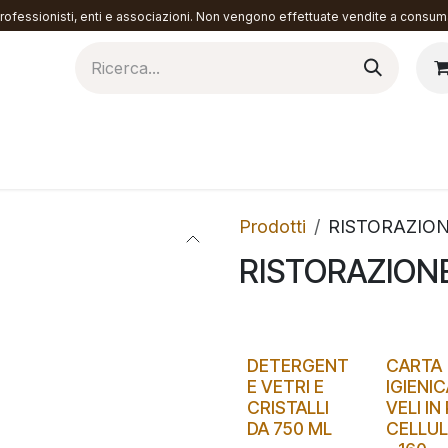
ofessionisti, enti e associazioni. Non vengono effettuate vendite a consuma
torazione
Materiali
Contattaci
Prodotti
RISTORAZIO
RISTORAZION
DETERGENT
CARTA
E VETRI E
IGIENIC
CRISTALLI
VELI IN
DA 750 ML
CELLU