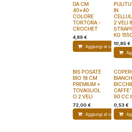
DA CM
PULIT
40x40
IN
COLORE
CELLU
TORTORA -
2 VELI 
CROCHET
STRAPP
KG 155
4,89
€
10,85
€
Aggiungi al carrello
Ag
BIS POSATE
COPER
BIO 18 CM
BIANCH
PREMIUM +
BICCHI
TOVAGLIOL
CAFFE'
O 2 VELI
90 CC 
72,00
€
0,53
€
Aggiungi al carrello
Ag