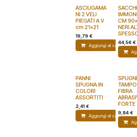
ASCIUGAMA
SACCH
NI 2 VELI
IMMOND
PIEGATI A V
CM 90x
cm 21x21
NERI A
SPESS
19,79
€
44,56
€
Aggiungi al carrello
Ag
PANNI
SPUGN
SPUGNA IN
TAMPO
COLORI
FIBRA
ASSORTITI
ABRASI
FORTE
2,41
€
9,84
€
Aggiungi al carrello
Ag