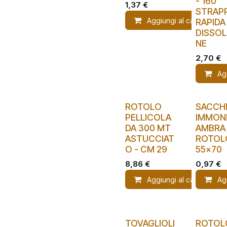
- 160
1,37
€
STRAPP
Aggiungi al carrello
RAPIDA
DISSOL
NE
2,70
€
Ag
ROTOLO
SACCH
PELLICOLA
IMMOND
DA 300 MT
AMBRA 
ASTUCCIAT
ROTOL
O - CM 29
55x70
8,86
€
0,97
€
Aggiungi al carrello
Ag
TOVAGLIOLI
ROTOL