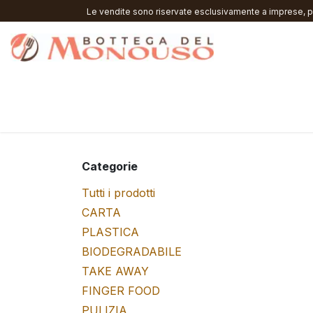
Passa al contenuto
Le vendite sono riservate esclusivamente a imprese, pr
Home
Negozio
Eventi e Manifestazioni
Bar e Ris
Categorie
Tutti i prodotti
CARTA
PLASTICA
BIODEGRADABILE
TAKE AWAY
FINGER FOOD
PULIZIA