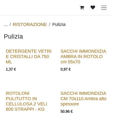
Passa al contenuto
...
RISTORAZIONE
Pulizia
Pulizia
DETERGENTE VETRI
SACCHI IMMONDIZIA
E CRISTALLI DA 750
AMBRA IN ROTOLO
ML
cm 55x70
1,37
€
0,97
€
ROTOLONI
SACCHI IMMONDIZIA
PULITUTTO IN
CM 70x110 Ambra alto
CELLULOSA 2 VELI
spessore
800 STRAPPI - KG
50,96
€